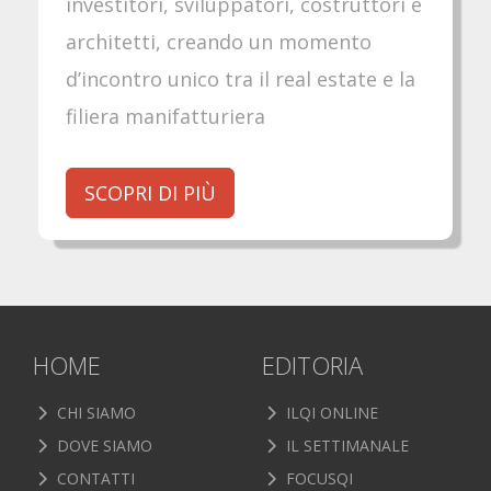
investitori, sviluppatori, costruttori e
architetti, creando un momento
d’incontro unico tra il real estate e la
filiera manifatturiera
SCOPRI DI PIÙ
HOME
EDITORIA
CHI SIAMO
ILQI ONLINE
DOVE SIAMO
IL SETTIMANALE
CONTATTI
FOCUSQI