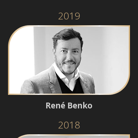
2019
René Benko
2018