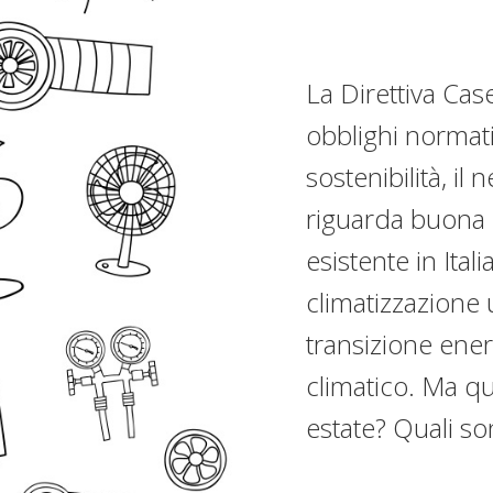
La Direttiva Cas
obblighi normati
sostenibilità, il
riguarda buona 
esistente in Ital
climatizzazione 
transizione ener
climatico. Ma qua
estate? Quali so