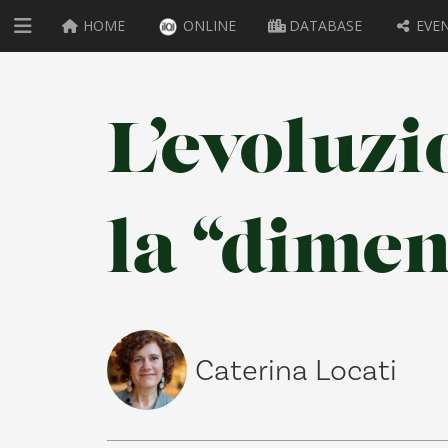
HOME
ONLINE
DATABASE
EVEN
L’evoluzi
la “dimen
Caterina Locati