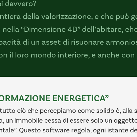
si davvero?
ntiera della valorizzazione, e che può 
e nella “Dimensione 4D” dell’abitare, ch
apacità di un asset di risuonare armoni
n il loro mondo interiore, e anche con l
FORMAZIONE ENERGETICA”
e tutto ciò che percepiamo come solido è, alla 
, un immobile cessa di essere solo un oggetto 
le”. Questo software regola, ogni istante della