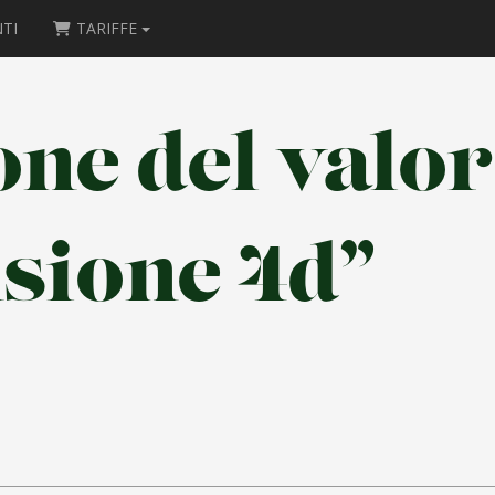
TI
TARIFFE
one del valor
sione 4d”