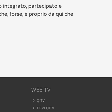
o integrato, partecipato e
he, forse, è proprio da qui che
WEB TV
QITV
TG di QITV