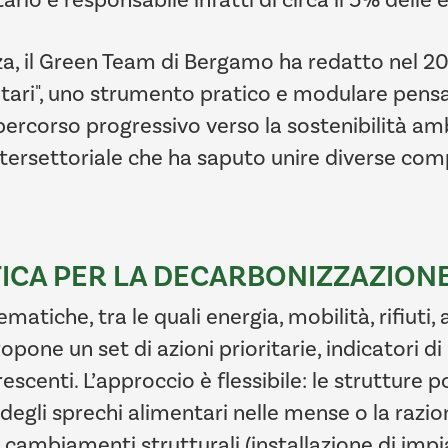
 il Green Team di Bergamo ha redatto nel 202
anitari", uno strumento pratico e modulare pe
 percorso progressivo verso la sostenibilità a
 intersettoriale che ha saputo unire diverse c
TICA PER LA DECARBONIZZAZIONE
matiche, tra le quali energia, mobilità, rifiuti,
pone un set di azioni prioritarie, indicatori d
rescenti. L’approccio è flessibile: le strutture 
degli sprechi alimentari nelle mense o la razi
 cambiamenti strutturali (installazione di impia