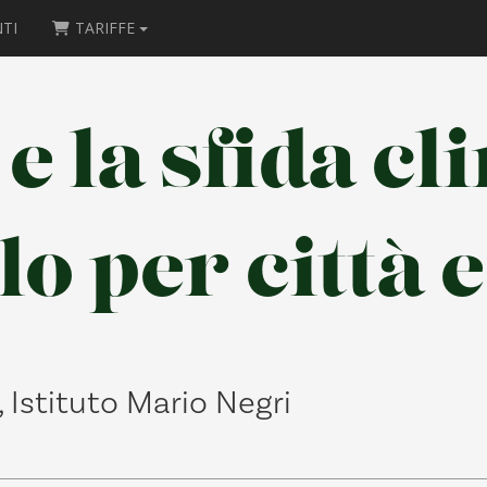
TI
TARIFFE
 la sfida cl
o per città e
, Istituto Mario Negri