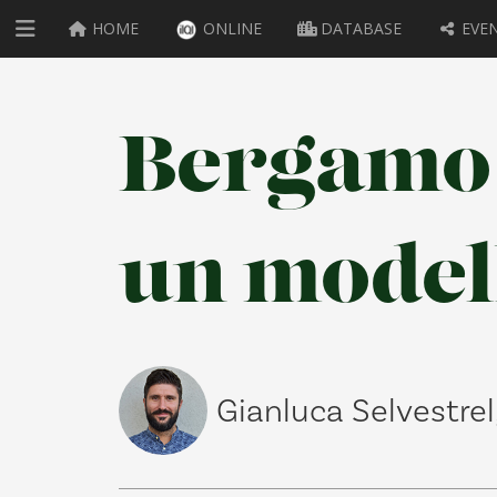
HOME
ONLINE
DATABASE
EVEN
Bergamo e
un modell
Gianluca Selvestrel