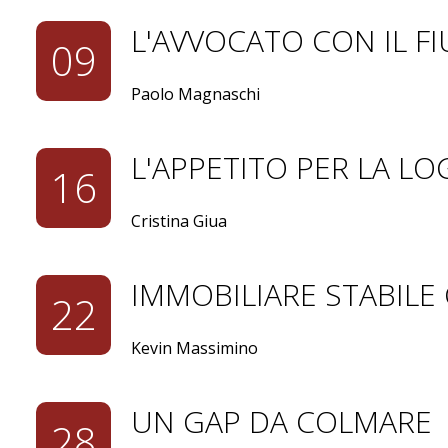
L'AVVOCATO CON IL FI
09
Paolo Magnaschi
L'APPETITO PER LA LO
16
Cristina Giua
IMMOBILIARE STABILE 
22
Kevin Massimino
UN GAP DA COLMARE
28