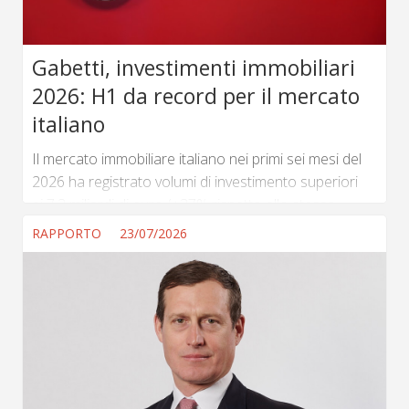
Gabetti, investimenti immobiliari
2026: H1 da record per il mercato
italiano
Il mercato immobiliare italiano nei primi sei mesi del
2026 ha registrato volumi di investimento superiori
ai 7,3 miliardi di euro (+37% rispetto allo stesso
periodo del 2025), confermando il percorso di
RAPPORTO
23/07/2026
ripresa e crescita avviato nella seconda metà del
2024. Un risultato ancora più significativo se
collocato all’interno di un contesto macroeconomico
segnato da una crescita moderata e da persistenti
fattori di incertezza, tra cui tensioni geopolitiche e
pressioni inflattive. (...) ...