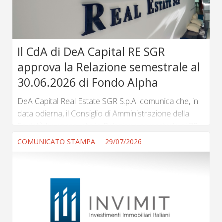
accessibile in Italia...
Il CdA di DeA Capital RE SGR
approva la Relazione semestrale al
30.06.2026 di Fondo Alpha
DeA Capital Real Estate SGR S.p.A. comunica che, in
data odierna, il Consiglio di Amministrazione della
Società ha approvato la Relazione semestrale al 30
giugno 2026 del Fondo di Investimento Alternativo
COMUNICATO STAMPA
29/07/2026
(FIA) immobiliare, di tipo chiuso, Alpha, quotato sul
segmento MIV di Borsa Italiana. Il valore
complessivo netto (NAV) del Fondo Alpha è passato
da 88.279.172 euro al 31 dicembre 2025
a 86.212.116 euro al 30 giugno 2026. (...) ...