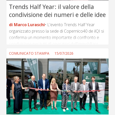
Trends Half Year: il valore della
condivisione dei numeri e delle idee
di Marco Luraschi
L'evento Trends Half Year
organizzato presso la sede di Copernico40 de ilQI si
conferma un momento importante di confronto e
condivisione per tutti gli operatori dell'immobiliare
italiano che operano con l'analisi e la raccolta dei dati
COMUNICATO STAMPA
15/07/2026
relativi all'andamento di ogni settore del real
estate. Non solo, avere al tavolo di confronto anche
gli investitori, gli sviluppatori e i progettisti permette di
osservare a 360° le dinamiche che poi si
trasformano in numeri. Il valore più grande però è
forse quello della condivisione...