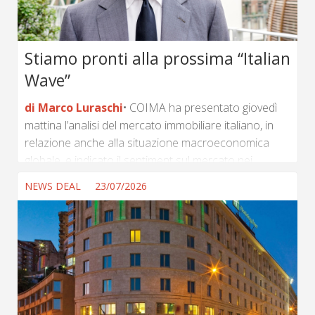
un’esperienza maturata nella gestione delle grandi
infrastrutture...
Stiamo pronti alla prossima “Italian
Wave”
di Marco Luraschi
COIMA ha presentato giovedì
mattina l’analisi del mercato immobiliare italiano, in
relazione anche alla situazione macroeconomica
globale, e indicato il sentiment sul mercato nei
prossimi mesi, confermando comunque un momento
NEWS DEAL
23/07/2026
favorevole per il real estate italiano che, oltre a
registrare volumi di investimento in forte crescita, ha
ulteriori potenzialità di espansione in diversi settori e
anzi “across the sectors”. Il panel di commento
tradizionale ha visto gli interventi di Komal Sri-Kumar,
President di Sri-Kumar Global Strategies, Inc., sulla
situazione economica italiana all’interno...