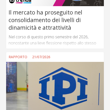
Il mercato ha proseguito nel
consolidamento dei livelli di
dinamicità e attrattività
Nel corso di questo primo semestre del 2026,
nonostante una lieve flessione rispetto allo stesso
periodo dell’anno precedente rilevata per alcune
asset class di specifici territori, il mercato ha
RAPPORTO
21/07/2026
proseguito nel consolidamento dei livelli di dinamicità
e attrattività che lo hanno caratterizzato nella prima
metà degli anni ’20 (...) ...