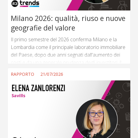
Milano 2026: qualità, riuso e nuove
geografie del valore
Il primo semestre del 2026 conferma Milano e la
Lombardia come il principale laboratorio immobiliare
del Paese, dopo due anni segnati dall'aumento dei
costi e da una generale prudenza degli investitori, il
mercato mostra segnali di progressiva riattivazione,
RAPPORTO
21/07/2026
sostenuti da condizioni finanziarie più favorevoli e da
una rinnovata attenzione verso operazioni capaci di
generare valore nel medio-lungo periodo. (...) ...