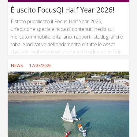
È uscito FocusQI Half Year 2026!
È stato pubblicato il Focus Half Year 2026,
un’edizione speciale ricca di contenuti inediti sul
mercato immobiliare italiano: rapporti, studi, grafici e
tabelle indicative dell'andamento di tutte le asset
class del real estate ed anche tutti i video contributi
registrati dagli uffici studi e ricerca dell'immobiliare
NEWS
17/07/2026
durante l'evento Trends Half Year 2026. Oltre 60
articoli dedicati a tutte le asset class dell'immobiliare
con anche il sentiment degli operatori per i prossimi
sei mesi di mercato. Vai al Focus Half Year 2026 ...