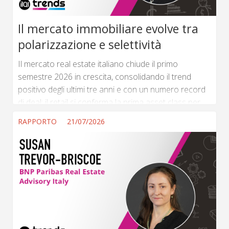
Il mercato immobiliare evolve tra
polarizzazione e selettività
Il mercato real estate italiano chiude il primo
semestre 2026 in crescita, consolidando il trend
positivo degli ultimi tre anni e con un numero record
di deal; il retail si conferma la prima asset class per
volumi di investimento, raccogliendo circa un terzo
RAPPORTO
21/07/2026
dei volumi totali. (...) ...