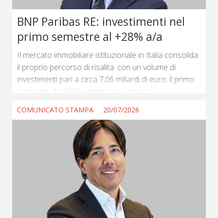
BNP Paribas RE: investimenti nel
primo semestre al +28% a/a
Il mercato immobiliare istituzionale in Italia consolida
il proprio percorso di risalita: con un volume di
investimenti pari a circa 7,06 miliardi di euro, il primo
semestre del 2026 registra una crescita
del 28% rispetto all'omologo periodo del 2025,
COMUNICATO STAMPA
20/07/2026
confermando per il terzo anno consecutivo un trend
positivo. Il dato risulta particolarmente significativo se
confrontato con la media dei primi sei mesi degli
ultimi cinque anni, rispetto alla quale i volumi attuali
mostrano un incremento del 40%. L'analisi
trimestrale evidenzia un’ulteriore crescita nel
secondo periodo dell'anno, che...