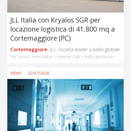
JLL Italia con Kryalos SGR per
locazione logistica di 41.800 mq a
Cortemaggiore (PC)
Cortemaggiore
JLL, società leader a livello globale
nei servizi immobiliari commerciali e nella gestione
degli investimenti, ha assistito in esclusiva Kryalos
SGR, in qualità di società di gestione del fondo
NEWS
22/07/2026
proprietario dell'immobile, nella locazione di un asset
logistico a Cortemaggiore, in provincia di Piacenza.
(...) ...