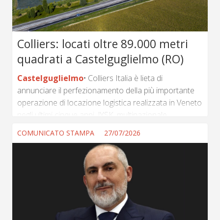
particolare attenzione alla salvaguardia dell’identità
storica dell’immobile e...
Colliers: locati oltre 89.000 metri
quadrati a Castelguglielmo (RO)
Castelguglielmo
Colliers Italia è lieta di
annunciare il perfezionamento della più importante
operazione di locazione logistica realizzata in Veneto
negli ultimi cinque anni. JYSK, multinazionale
specializzata nella distribuzione di articoli per la casa
COMUNICATO STAMPA
27/07/2026
e l'arredamento, ha scelto il nuovo hub logistico di
Castelguglielmo (Rovigo), di proprietà di Castello SGR,
per supportare la propria crescita e rafforzare la
rete distributiva in Italia e nel Sud Europa. Colliers
Italia ha agito in qualità di advisor di entrambe le parti,
assistendo sia JYSK sia Castello...